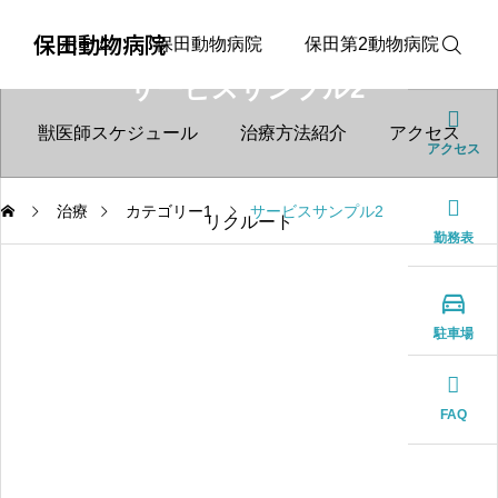
保田動物病院
ホーム
保田動物病院
保田第2動物病院
サービスサンプル2
獣医師スケジュール
治療方法紹介
アクセス
アクセス
治療
カテゴリー1
サービスサンプル2
リクルート
勤務表

駐車場
FAQ