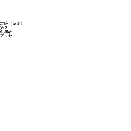
本院（急患）
第２
勤務表
アクセス