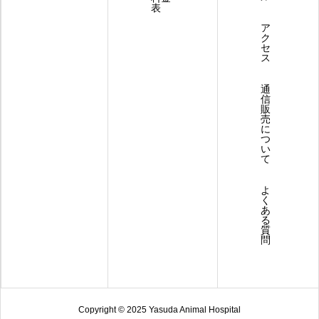
表
ア
ク
セ
ス
通
信
販
売
に
つ
い
て
よ
く
あ
る
質
問
Copyright © 2025 Yasuda Animal Hospital