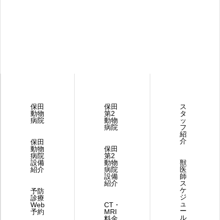
保田
保田
ス
動物
第2
タ
病院
動物
ッ
病院
フ
紹
介
保田
動物
保田
病院
第2
設備
動物
獣
紹介
病院
医
設備
師
紹介
ス
ケ
予防
ジ
診療
ュ
Web
CT・
ー
予約
MRI
ル
料金