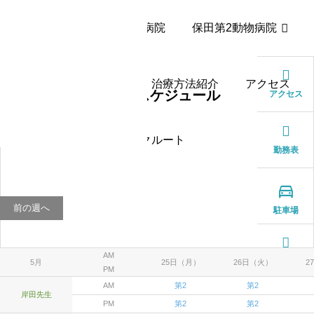
ホーム
保田動物病院
保田第2動物病院
獣医師スケジュール
治療方法紹介
アクセス
獣医師スケジュール
アクセス
リクルート
勤務表

前の週へ
駐車場
AM
FAQ
5月
25日（月）
26日（火）
2
PM
AM
第2
第2
岸田先生
PM
第2
第2