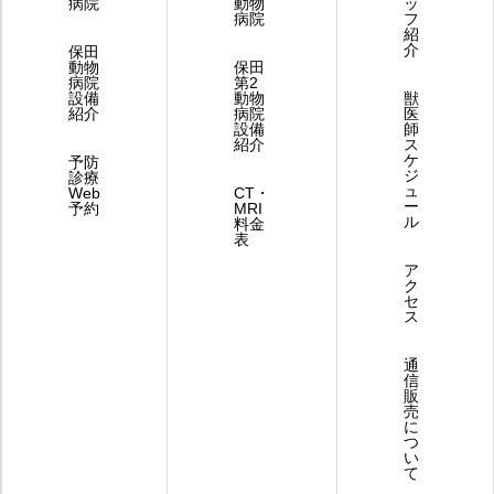
病院
動物
ッ
病院
フ
紹
介
保田
動物
保田
病院
第2
設備
動物
獣
紹介
病院
医
設備
師
紹介
ス
ケ
予防
ジ
診療
ュ
Web
CT・
ー
予約
MRI
ル
料金
表
ア
ク
セ
ス
通
信
販
売
に
つ
い
て