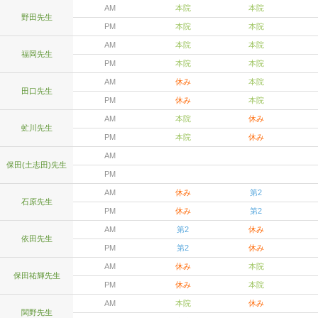
AM
本院
本院
野田先生
PM
本院
本院
AM
本院
本院
福岡先生
PM
本院
本院
AM
休み
本院
田口先生
PM
休み
本院
AM
本院
休み
虻川先生
PM
本院
休み
AM
保田(土志田)先生
PM
AM
休み
第2
石原先生
PM
休み
第2
AM
第2
休み
依田先生
PM
第2
休み
AM
休み
本院
保田祐輝先生
PM
休み
本院
AM
本院
休み
関野先生