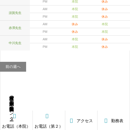
PM
本院
休み
AM
本院
休み
須賀先生
PM
本院
休み
AM
休み
本院
赤澤先生
PM
休み
本院
AM
本院
休み
中川先生
PM
本院
休み
前の週へ
横浜市戸塚区の二十四時間急患対応の動物病院・高度画像センター
アクセス
勤務表
お電話（本院）
お電話（第２）