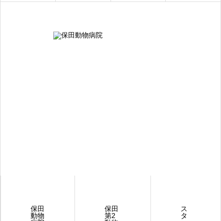
保田
保田
ス
動物
第2
タ