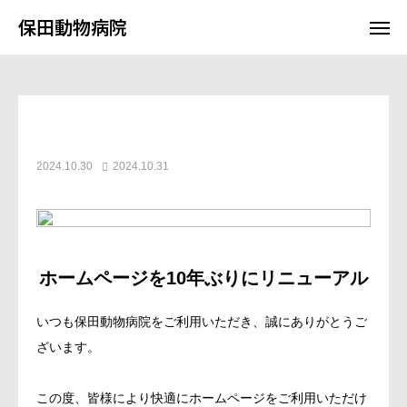
保田動物病院
保田動物病院
BLOG
インフォメーション
ホームページをリニューアルしました
インフォメーション
アクセス
勤務表

2024.10.30
2024.10.31
駐車場
FAQ
ホーム
保田動物病院
ホームページを10年ぶりにリニューアル
保田第2動物病院
いつも保田動物病院をご利用いただき、誠にありがとうご
ざいます。
獣医師スケジュール
治療方法紹介
この度、皆様により快適にホームページをご利用いただけ